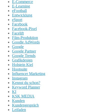
E-Commerce
E-Learning
eFootball
Entwicklung
eSport
Facebook
Facebook-Pixel
Facelift
Film-Produktion
Goodle AdWords
Google
Google Partner
Google Trends
Grafikdesign
Holstein Kiel
Hootsuite
Influencer Marketing
Instagram
Kennst du schon?
Keyword Planner
KI
KSK MEDIA
Kunden
Kundengespräch
Leifaden