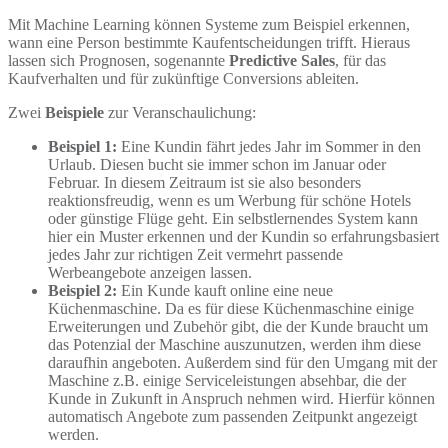
Mit
Machine
Learning können Systeme zum Beispiel erkennen,
wann eine Person bestimmte Kaufentscheidungen trifft. Hieraus
lassen sich Prognosen
,
sogenannte
Predictive
Sales
,
für das
Kaufverhalten
und für zukünftige
Conversions
ableiten.
Zwei
Beispiele
zur Veranschaulichung:
Beispiel 1:
Eine Kundin fährt jedes Jahr im Sommer in den
Urlaub. Diesen bucht sie immer schon im Januar oder
Februar. In diesem Zeitraum ist sie also besonders
reaktionsfreudig, wenn es um Werbung für schöne Hotels
oder günstige Flüge geht. Ein selbstlernendes System kann
hier ein Muster erkennen und der Kundin so erfahrungsbasiert
jedes Jahr zur richtigen Zeit vermehrt passende
Werbeangebote anzeigen lassen.
Beispiel 2:
Ein Kunde kauft online eine neue
Küchenmaschine. Da es für diese Küchenmaschi
ne
einige
Erweiterungen und Zubehör gibt, die der Kunde braucht um
das Potenzial der Maschine auszunutzen, werden ihm diese
daraufhin angeboten. Außerdem sind für den Umgang mit der
Maschine z.B. einige Serviceleistungen absehbar, die der
Kunde in Zukunft in Anspruch nehmen wird. Hierfür können
automatisch Angebote zum passenden Zeitpunkt angezeigt
werden.