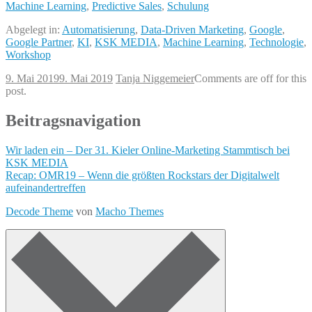
Machine Learning
,
Predictive Sales
,
Schulung
Abgelegt in:
Automatisierung
,
Data-Driven Marketing
,
Google
,
Google Partner
,
KI
,
KSK MEDIA
,
Machine Learning
,
Technologie
,
Workshop
9. Mai 2019
9. Mai 2019
Tanja Niggemeier
Comments are off for this
post.
Beitragsnavigation
Wir laden ein – Der 31. Kieler Online-Marketing Stammtisch bei
KSK MEDIA
Recap: OMR19 – Wenn die größten Rockstars der Digitalwelt
aufeinandertreffen
Decode Theme
von
Macho Themes