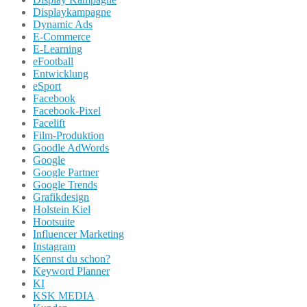
Displaykampagne
Dynamic Ads
E-Commerce
E-Learning
eFootball
Entwicklung
eSport
Facebook
Facebook-Pixel
Facelift
Film-Produktion
Goodle AdWords
Google
Google Partner
Google Trends
Grafikdesign
Holstein Kiel
Hootsuite
Influencer Marketing
Instagram
Kennst du schon?
Keyword Planner
KI
KSK MEDIA