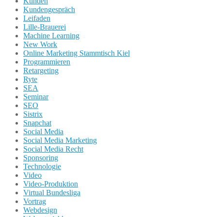
Kunden
Kundengespräch
Leifaden
Lille-Brauerei
Machine Learning
New Work
Online Marketing Stammtisch Kiel
Programmieren
Retargeting
Ryte
SEA
Seminar
SEO
Sistrix
Snapchat
Social Media
Social Media Marketing
Social Media Recht
Sponsoring
Technologie
Video
Video-Produktion
Virtual Bundesliga
Vortrag
Webdesign