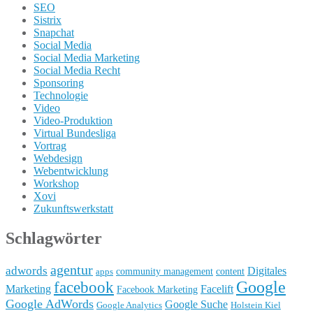
SEO
Sistrix
Snapchat
Social Media
Social Media Marketing
Social Media Recht
Sponsoring
Technologie
Video
Video-Produktion
Virtual Bundesliga
Vortrag
Webdesign
Webentwicklung
Workshop
Xovi
Zukunftswerkstatt
Schlagwörter
agentur
adwords
Digitales
community management
content
apps
Google
facebook
Marketing
Facelift
Facebook Marketing
Google AdWords
Google Suche
Google Analytics
Holstein Kiel