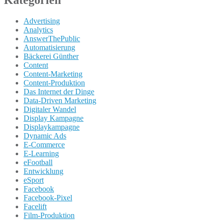
Kategorien
Advertising
Analytics
AnswerThePublic
Automatisierung
Bäckerei Günther
Content
Content-Marketing
Content-Produktion
Das Internet der Dinge
Data-Driven Marketing
Digitaler Wandel
Display Kampagne
Displaykampagne
Dynamic Ads
E-Commerce
E-Learning
eFootball
Entwicklung
eSport
Facebook
Facebook-Pixel
Facelift
Film-Produktion